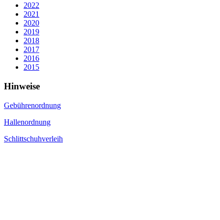
2022
2021
2020
2019
2018
2017
2016
2015
Hinweise
Gebührenordnung
Hallenordnung
Schlittschuhverleih